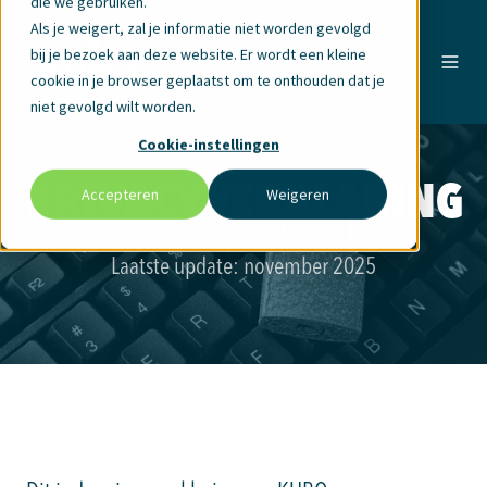
die we gebruiken.
Als je weigert, zal je informatie niet worden gevolgd
bij je bezoek aan deze website. Er wordt een kleine
NL
cookie in je browser geplaatst om te onthouden dat je
niet gevolgd wilt worden.
Cookie-instellingen
PRIVACYVERKLARING
Accepteren
Weigeren
Laatste update: november 2025