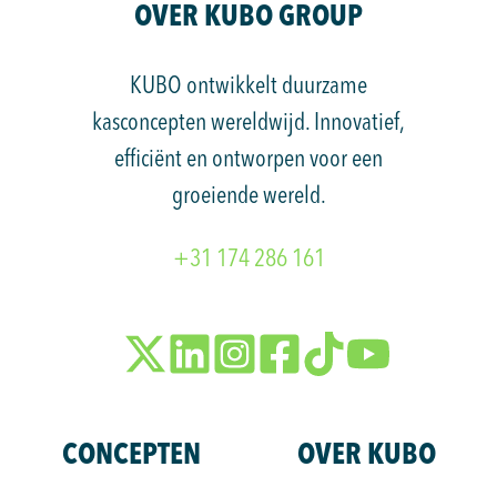
OVER KUBO GROUP
KUBO ontwikkelt duurzame
kasconcepten wereldwijd. Innovatief,
efficiënt en ontworpen voor een
groeiende wereld.
+31 174 286 161
Volg
Volg
Volg
Volg
Bekijk
ons
ons
ons
ons
ons
op
op
op
op
op
CONCEPTEN
OVER KUBO
X
LinkedIn
Instagram
TikTok
YouTube